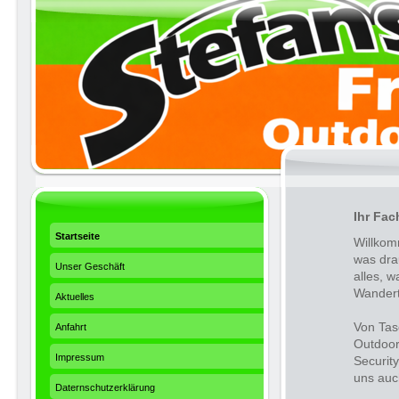
Ihr Fac
Startseite
Willkom
was dra
Unser Geschäft
alles, 
Wanderto
Aktuelles
Von Tas
Anfahrt
Outdoor
Impressum
Securit
uns auc
Daternschutzerklärung