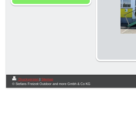
Druckversion
|
Sitemap
© Stefans Freizeit Outdoor and more Gmbh & Co KG