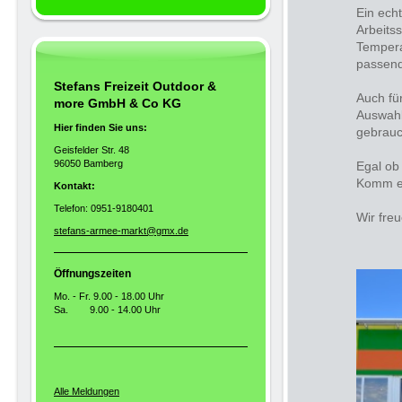
Ein ech
Arbeits
Tempera
passend
Stefans Freizeit Outdoor &
Auch fü
more GmbH & Co KG
Auswahl
Hier finden Sie uns:
gebrauc
Geisfelder Str. 48
96050 Bamberg
Egal ob 
Komm ei
Kontakt:
Telefon: 0951-9180401
Wir freu
stefans-armee-markt@gmx.de
Öffnungszeiten
Mo. - Fr. 9.00 - 18.00 Uhr
Sa. 9.00 - 14.00 Uhr
Alle Meldungen