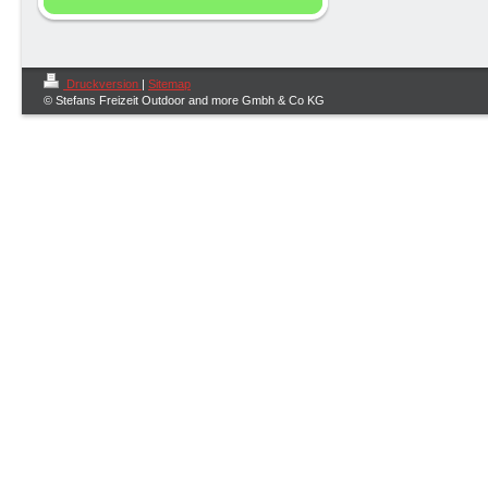
Druckversion
|
Sitemap
© Stefans Freizeit Outdoor and more Gmbh & Co KG