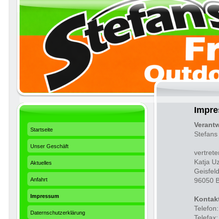
Impr
Verantw
Startseite
Stefans
Unser Geschäft
vertrete
Katja U
Aktuelles
Geisfeld
Anfahrt
96050 
Impressum
Kontak
Telefon
Daternschutzerklärung
Telefax