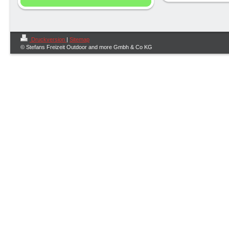
Druckversion
|
Sitemap
© Stefans Freizeit Outdoor and more Gmbh & Co KG